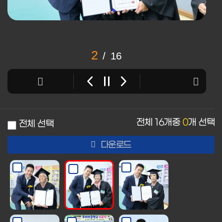
2
/
16
전체
16
개중
0
개 선택
전체 선택
다운로드