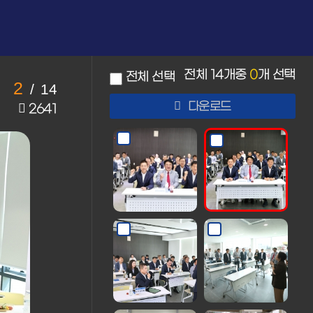
전체
14
개중
0
개 선택
전체 선택
2
/
14
다운로드
2641