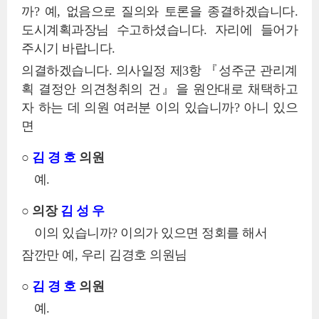
까? 예, 없음으로 질의와 토론을 종결하겠습니다.
도시계획과장님 수고하셨습니다. 자리에 들어가
주시기 바랍니다.
의결하겠습니다. 의사일정 제3항 『성주군 관리계
획 결정안 의견청취의 건』을 원안대로 채택하고
자 하는 데 의원 여러분 이의 있습니까? 아니 있으
면
○
김 경 호
의원
예.
○ 의장
김 성 우
이의 있습니까? 이의가 있으면 정회를 해서
잠깐만 예, 우리 김경호 의원님
○
김 경 호
의원
예.