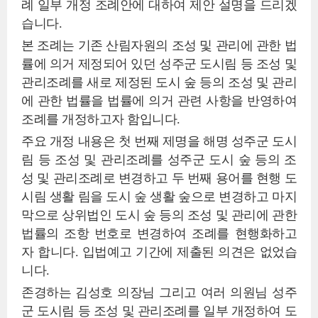
례 일부 개정 조례안에 대하여 제안 설명을 드리겠
습니다.
본 조례는 기존 산림자원의 조성 및 관리에 관한 법
률에 의거 제정되어 있던 성주군 도시림 등 조성 및
관리조례를 새로 제정된 도시 숲 등의 조성 및 관리
에 관한 법률을 법률에 의거 관련 사항을 반영하여
조례를 개정하고자 함입니다.
주요 개정 내용은 첫 번째 제명을 해명 성주군 도시
림 등 조성 및 관리조례를 성주군 도시 숲 등의 조
성 및 관리조례로 변경하고 두 번째 용어를 현행 도
시림 생활 림을 도시 숲 생활 숲으로 변경하고 마지
막으로 상위법인 도시 숲 등의 조성 및 관리에 관한
법률의 조항 번호로 변경하여 조례를 현행화하고
자 합니다. 입법예고 기간에 제출된 의견은 없었습
니다.
존경하는 김성호 의장님 그리고 여러 의원님 성주
군 도시림 등 조성 및 관리조례를 일부 개정하여 도