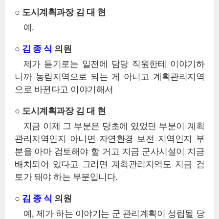
○ 도시계획과장 김 대 현
예.
○
김 종 식
의원
제가 듣기로는 일전에 담당 직원한테 이야기하
니까 농림지역으로 되는 게 아니고 계획관리지역
으로 바뀐다고 이야기해서
○ 도시계획과장 김 대 현
지금 이제 그 부분은 당초에 있었던 부분이 계획
관리지역인지 아니면 자연환경 보전 지역인지 부
분을 아마 검토해야 할 거고 지금 군사시설이 지금
배치되어 있다고 그러면 계획관리지역도 지금 검
토가 돼야 하는 부분입니다.
○
김 종 식
의원
예, 제가 하는 이야기는 군 관리계획이 성립될 당