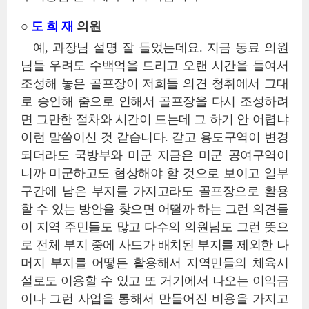
○
도 희 재
의원
예, 과장님 설명 잘 들었는데요. 지금 동료 의원
님들 우려도 수백억을 드리고 오랜 시간을 들여서
조성해 놓은 골프장이 저희들 의견 청취에서 그대
로 승인해 줌으로 인해서 골프장을 다시 조성하려
면 그만한 절차와 시간이 드는데 그 하기 안 어렵냐
이런 말씀이신 것 같습니다. 같고 용도구역이 변경
되더라도 국방부와 미군 지금은 미군 공여구역이
니까 미군하고도 협상해야 할 것으로 보이고 일부
구간에 남은 부지를 가지고라도 골프장으로 활용
할 수 있는 방안을 찾으면 어떨까 하는 그런 의견들
이 지역 주민들도 많고 다수의 의원님도 그런 뜻으
로 전체 부지 중에 사드가 배치된 부지를 제외한 나
머지 부지를 어떻든 활용해서 지역민들의 체육시
설로도 이용할 수 있고 또 거기에서 나오는 이익금
이나 그런 사업을 통해서 만들어진 비용을 가지고