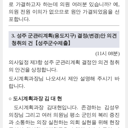
로 가결하고자 하는데 의원 여러분 있습니까? 예,
의원 전원 이의가 없으므로 원안 가결되었음을 선
포합니다.
3. 성주 군관리계획(용도지구) 결정(변경)안 의견
청취의 건【성주군수제출】
(11시 08분)
의사일정 제3항 성주 군관리계획 결정안 의견 청취
의 안건을 상정합니다.
도시계획과장님 나오셔서 제안 설명해 주시기 바
랍니다.
○ 도시계획과장 김 대 현
도시계획과장 김대현입니다. 존경하는 김성우
의장님 그리고 여러 의원님 평소 군민의 복리 증진
과 소통하는 의장 실천하는 의회 실현을 위해 현장