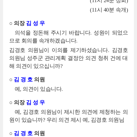
(11시 24분 정회)
(11시 40분 속개)
○ 의장
김 성 우
의석을 정돈해 주시기 바랍니다. 성원이 되었으
므로 회의를 속개하겠습니다.
김경호 의원님이 이의를 제기하셨습니다. 김경호
의원님 성주군 관리계획 결정안 의견 청취 건에 대
해 의견이 있으십니까?
○
김 경 호
의원
예, 의견이 있습니다.
○ 의장
김 성 우
예, 김경호 의원님이 제시한 의견에 제청하는 의
원이 있습니까? 우리 의견 제시 예, 김경호 의원님
○
김 경 호
의원