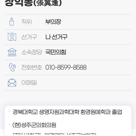
장익봉
(張翼逢)
직위
부의장
선거구
나 선거구
소속정당
국민의힘
전화번호
010-8599-8588
이메일
경북대학교 생명자원과학대학 환경원예학과 졸업
(현)성주군의회의원