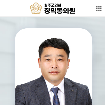
본문으로 바로가기
메인메뉴 바로가기
성주군의회
성
장익봉의원
주
군
의
인
회
사
장
말
익
봉
약
력
의
원
의
원
동
정
발
언
회
의
록
군