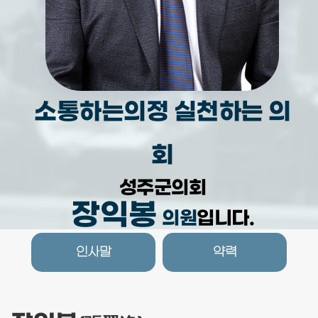
정
질
문
의
정
활
소통하는의정 실천하는 의
동
사
진
회
의
정
성주군의회
활
동
장익봉
영
의원
입니다.
상
인사말
약력