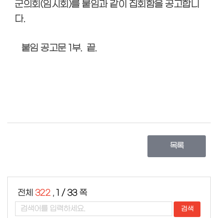
군의회
(
임시회
)
를
붙임
과 같이 집회함을 공고합니
회
다
.
의
록
검
붙임 공고문 1부. 끝.
색
인
터
넷
방
송
의
회
자
목록
료
실
참
여
전체
322
,
1 / 33
쪽
마
당