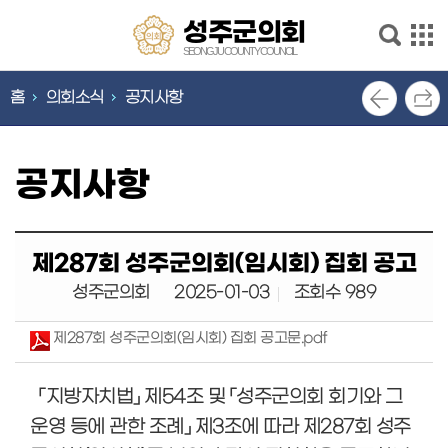
본문으로 바로가기
메인메뉴 바로가기
성
성주군의회
주
SEONGJU COUNTY COUNCIL
군
의
홈
의회소식
공지사항
의
회
안
회
내
SEONGJU
공지사항
COUNTY
의
COUNCIL
회
기
능
제287회 성주군의회(임시회) 집회 공고
의
성주군의회
2025-01-03
조회수 989
회
소
제287회 성주군의회(임시회) 집회 공고문.pdf
식
의
「
지방자치법
」
제
54
조 및
「
성주군의회 회기와 그
원
소
운영
등에 관한 조례
」
제
3
조에 따라 제
287
회 성주
개