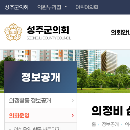
성주군의회
의원누리집
어린이의회
성주군의회
의회안
SEONGJU COUNTY COUNCIL
정보공개
의정활동 정보공개
의정비
의회운영
홈
정보공개
의