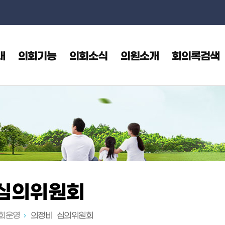
본문으로 바로가기
메인메뉴 바로가기
내
의회기능
의회소식
의원소개
회의록검색
 심의위원회
회운영
의정비 심의위원회