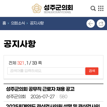
본문으로 바로가기
메인메뉴 바로가기
성
성주군의회
주
SEONGJU COUNTY COUNCIL
군
의
홈
의회소식
공지사항
의
회
안
회
내
SEONGJU
공지사항
COUNTY
의
COUNCIL
회
기
능
전체
321
,
1 / 33
쪽
의
회
소
식
성주군의회 공무직 근로자 채용 공고
의
원
성주군의회
2026-07-27
580
소
개
2025회계연도 결산검사위원 성명 및 결산검사의