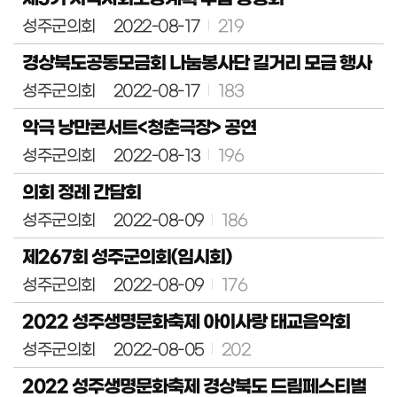
성주군의회
2022-08-17
219
회
의
경상북도공동모금회 나눔봉사단 길거리 모금 행사
록
검
성주군의회
2022-08-17
183
색
악극 낭만콘서트<청춘극장> 공연
인
터
성주군의회
2022-08-13
196
넷
방
의회 정례 간담회
송
성주군의회
2022-08-09
186
의
회
제267회 성주군의회(임시회)
자
료
성주군의회
2022-08-09
176
실
2022 성주생명문화축제 아이사랑 태교음악회
참
성주군의회
2022-08-05
202
여
마
당
2022 성주생명문화축제 경상북도 드림페스티벌