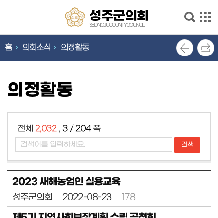
본문으로 바로가기
메인메뉴 바로가기
성
성주군의회
주
SEONGJU COUNTY COUNCIL
군
의
홈
의회소식
의정활동
의
회
안
회
내
SEONGJU
의정활동
COUNTY
의
COUNCIL
회
기
능
전체
2,032
,
3 / 204
쪽
의
회
소
식
2023 새해농업인 실용교육
의
원
성주군의회
2022-08-23
178
소
개
제5기 지역사회보장계획 수립 공청회