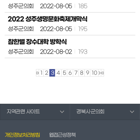
성주군의회
2022-08-05
185
정
보
2022 성주생명문화축제개막식
공
개
성주군의회
2022-08-05
195
이
참한별 장수대학 방학식
용
안
성주군의회
2022-08-02
193
내
1
2
3
4
5
6
7
8
9
10
지역관련 사이트
경북시·군의회
개인정보처리방침
웹접근성정책