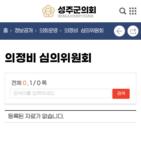
본문으로 바로가기
메인메뉴 바로가기
성
성주군의회
주
SEONGJU COUNTY COUNCIL
군
의
홈
정보공개
의회운영
의정비 심의위원회
의
회
안
회
내
SEONGJU
의정비 심의위원회
COUNTY
의
COUNCIL
회
기
능
전체
0
,
1 / 0
쪽
의
회
소
식
등록된 자료가 없습니다.
의
원
소
개