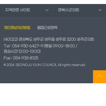
회
지역관련 사이트
경북시·군의회
의
록
검
색
개인정보처리방침
웹접근성정책
인
터
(40022) 경상북도 성주군 성주읍 성주로 3200 성주군의회
넷
Tel : 054-930-6427~9
(평일 09:00~18:00 /
방
점심시간:12:00~13:00)
송
Fax : 054-933-8125
의
© 2024. SEONGJU GUN COUNCIL All rights reserved.
회
자
료
실
참
여
마
당