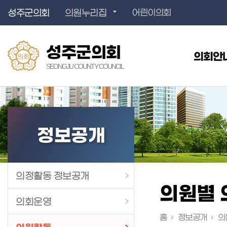
성주군의회
의원누리집
어린이의회
성주군의회
의회안
SEONGJU COUNTY COUNCIL
정보공개
의정활동 정보공개
의원별 
의회운영
홈
정보공개
의