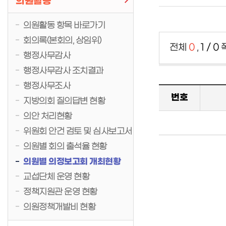
의원활동
의원활동 항목 바로가기
회의록(본회의, 상임위)
전체
0
,
1 / 0
행정사무감사
행정사무감사 조치결과
행정사무조사
번호
지방의회 질의답변 현황
의안 처리현황
위원회 안건 검토 및 심사보고서
의원별 회의 출석율 현황
의원별 의정보고회 개최현황
교섭단체 운영 현황
정책지원관 운영 현황
의원정책개발비 현황