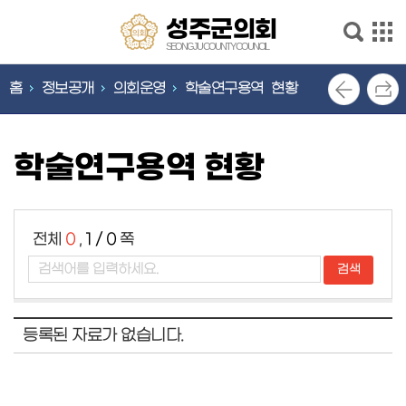
본문으로 바로가기
메인메뉴 바로가기
성
성주군의회
주
SEONGJU COUNTY COUNCIL
군
의
홈
정보공개
의회운영
학술연구용역 현황
의
회
안
회
내
SEONGJU
학술연구용역 현황
COUNTY
의
COUNCIL
회
기
능
전체
0
,
1 / 0
쪽
의
회
소
식
등록된 자료가 없습니다.
의
원
소
개