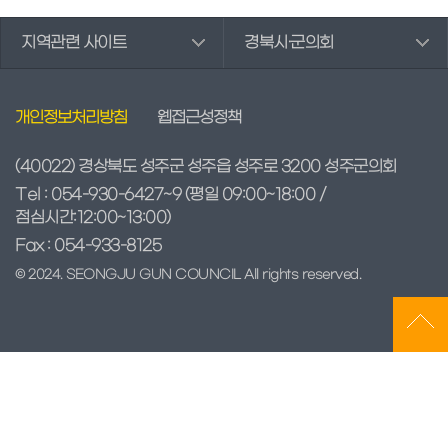
회
지역관련 사이트
경북시·군의회
의
록
검
색
개인정보처리방침
웹접근성정책
인
터
(40022) 경상북도 성주군 성주읍 성주로 3200 성주군의회
넷
Tel : 054-930-6427~9
(평일 09:00~18:00 /
방
점심시간:12:00~13:00)
송
Fax : 054-933-8125
의
© 2024. SEONGJU GUN COUNCIL All rights reserved.
회
자
료
실
참
여
마
당